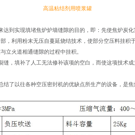
高温粘结剂用喷浆罐
来达到实现填堵焦炉炉墙缝隙的目的，即：先使焦炉炭化
内部，利用粉末无压自蔓延烧结技术，使部分空压料挂积
室与立火道相通缝隙的过程中挂积。
缝，填补了人工无法修补该项的空白，而使这项技术成为了
总结了以往各种空压密封机的优缺点所生产的设备，是焦